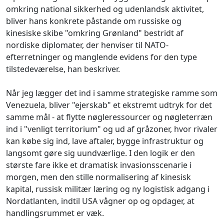
omkring national sikkerhed og udenlandsk aktivitet,
bliver hans konkrete påstande om russiske og
kinesiske skibe "omkring Grønland" bestridt af
nordiske diplomater, der henviser til NATO-
efterretninger og manglende evidens for den type
tilstedeværelse, han beskriver.
Når jeg lægger det ind i samme strategiske ramme som
Venezuela, bliver "ejerskab" et ekstremt udtryk for det
samme mål - at flytte nøgleressourcer og nøgleterræn
ind i "venligt territorium" og ud af gråzoner, hvor rivaler
kan købe sig ind, lave aftaler, bygge infrastruktur og
langsomt gøre sig uundværlige. I den logik er den
største fare ikke et dramatisk invasionsscenarie i
morgen, men den stille normalisering af kinesisk
kapital, russisk militær læring og ny logistisk adgang i
Nordatlanten, indtil USA vågner op og opdager, at
handlingsrummet er væk.