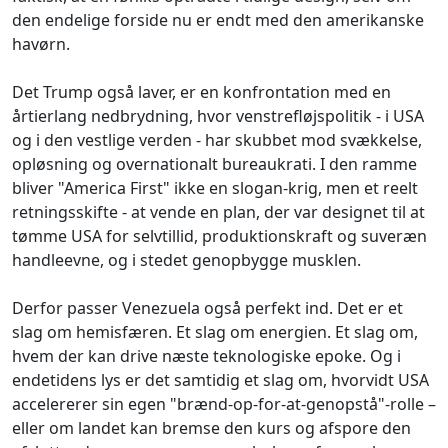
den endelige forside nu er endt med den amerikanske
havørn.
Det Trump også laver, er en konfrontation med en
årtierlang nedbrydning, hvor venstrefløjspolitik - i USA
og i den vestlige verden - har skubbet mod svækkelse,
opløsning og overnationalt bureaukrati. I den ramme
bliver "America First" ikke en slogan-krig, men et reelt
retningsskifte - at vende en plan, der var designet til at
tømme USA for selvtillid, produktionskraft og suveræn
handleevne, og i stedet genopbygge musklen.
Derfor passer Venezuela også perfekt ind. Det er et
slag om hemisfæren. Et slag om energien. Et slag om,
hvem der kan drive næste teknologiske epoke. Og i
endetidens lys er det samtidig et slag om, hvorvidt USA
accelererer sin egen "brænd-op-for-at-genopstå"-rolle –
eller om landet kan bremse den kurs og afspore den