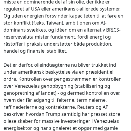
miste en dominerende del af sin olie, der ikke er
reguleret af USA eller amerikansk-allierede systemer.
Og uden energien forsvinder kapaciteten til at føre en
stor konflikt (f.eks. Taiwan), ambitionen om AI-
dominans svækkes, og idéen om en alternativ BRICS-
reservevaluta mister fundament, fordi energi og
råstoffer i praksis understøtter både produktion,
handel og finansiel stabilitet.
Det er derfor, olieindtægterne nu bliver trukket ind
under amerikansk beskyttelse via en præsidentiel
ordre. Kontrollen over pengestrømmen er kontrollen
over Venezuelas genopbygning (stabilisering og
genopretning af landet) - og dermed kontrollen over,
hvem der får adgang til felterne, terminalerne,
raffinaderierne og kontrakterne. Reuters og AP
beskriver, hvordan Trump samtidig har presset store
olieselskaber for massive investeringer i Venezuelas
energisektor og har signaleret et opgør med gamle