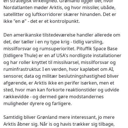
en strategisk virkelighed. Grønland ligger der, hvor
Nordatlanten møder Arktis, og hvor missiler, ubåde,
satellitter og luftkorridorer skærer hinanden. Det er
ikke "en ø" - det er et kontrolpunkt.
Den amerikanske tilstedeværelse handler allerede om
det, der tæller i en ny type krig - tidlig varsling,
missilforsvar og rumsuperioritet. Pituffik Space Base
(tidligere Thule) er en af USA's nordligste installationer
og har roller knyttet til missilvarsel, missilforsvar og
ruminfrastruktur. I en verden, hvor kapløbet om AI,
sensorer, data og militær beslutningshastighed bliver
afgørende, er Arktis ikke en perifer isørken, men et
sted, hvor man kan forkorte reaktionstider og udvide
rækkevidde - og dermed gøre modstandernes
muligheder dyrere og farligere.
Samtidig bliver Grønland mere interessant, jo mere
Arktis åbner sig. Når is og havis trækker sig tilbage,