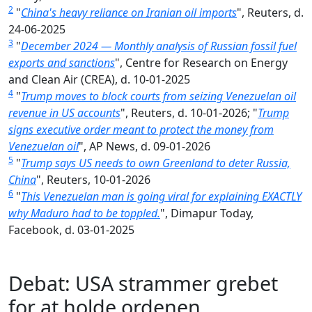
2
"
China's heavy reliance on Iranian oil imports
", Reuters, d.
24-06-2025
3
"
December 2024 — Monthly analysis of Russian fossil fuel
exports and sanctions
", Centre for Research on Energy
and Clean Air (CREA), d. 10-01-2025
4
"
Trump moves to block courts from seizing Venezuelan oil
revenue in US accounts
", Reuters, d. 10-01-2026; "
Trump
signs executive order meant to protect the money from
Venezuelan oil
", AP News, d. 09-01-2026
5
"
Trump says US needs to own Greenland to deter Russia,
China
", Reuters, 10-01-2026
6
"
This Venezuelan man is going viral for explaining EXACTLY
why Maduro had to be toppled.
", Dimapur Today,
Facebook, d. 03-01-2025
Debat: USA strammer grebet
for at holde ordenen