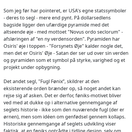
Som jeg før har pointeret, er USA's egne statssymboler
- deres to segl - mere end pynt. På dollarsedlens
bagside ligger den ufærdige pyramide med det
altseende øje - med mottoet "Novus ordo seclorum" -
afsløringen af "en ny verdensorden". Pyramiden har
Osiris' øje i toppen - "Forsynets Øje" kalder nogle det,
men det er Osiris' Øje - Satan der ser ud over sin verden
og pyramiden som et symbol på styrke, varighed og et
projekt under opbygning.
Det andet segl, "Fugl Fønix”, skildrer at den
eksisterende orden brænder op, så noget andet kan
rejse sig af asken. Det er derfor, føniks-motivet bliver
ved med at dukke op i alternative gennemgange af
seglets historie - ikke som den nuværende fugl (der er
ørnen), men som idéen om genfødsel gennem kollaps.
Historiske gennemgange af seglets udvikling viser
faktisk, at en føniks optrådte i tidlige design, selv om