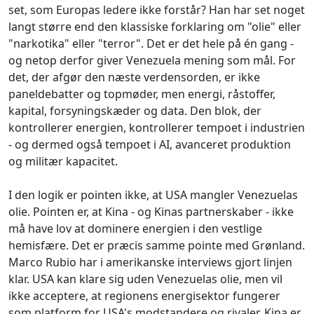
set, som Europas ledere ikke forstår? Han har set noget
langt større end den klassiske forklaring om "olie" eller
"narkotika" eller "terror". Det er det hele på én gang -
og netop derfor giver Venezuela mening som mål. For
det, der afgør den næste verdensorden, er ikke
paneldebatter og topmøder, men energi, råstoffer,
kapital, forsyningskæder og data. Den blok, der
kontrollerer energien, kontrollerer tempoet i industrien
- og dermed også tempoet i AI, avanceret produktion
og militær kapacitet.
I den logik er pointen ikke, at USA mangler Venezuelas
olie. Pointen er, at Kina - og Kinas partnerskaber - ikke
må have lov at dominere energien i den vestlige
hemisfære. Det er præcis samme pointe med Grønland.
Marco Rubio har i amerikanske interviews gjort linjen
klar. USA kan klare sig uden Venezuelas olie, men vil
ikke acceptere, at regionens energisektor fungerer
som platform for USA's modstandere og rivaler. Kina er