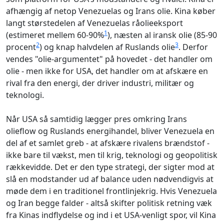
afhængig af netop Venezuelas og Irans olie. Kina køber
langt størstedelen af Venezuelas råolieeksport
1
(estimeret mellem 60-90%
), næsten al iransk olie (85-90
2
3
procent
) og knap halvdelen af Ruslands olie
. Derfor
vendes "olie-argumentet" på hovedet - det handler om
olie - men ikke for USA, det handler om at afskære en
rival fra den energi, der driver industri, militær og
teknologi.
Når USA så samtidig lægger pres omkring Irans
olieflow og Ruslands energihandel, bliver Venezuela en
del af et samlet greb - at afskære rivalens brændstof -
ikke bare til vækst, men til krig, teknologi og geopolitisk
rækkevidde. Det er den type strategi, der sigter mod at
slå en modstander ud af balance uden nødvendigvis at
møde dem i en traditionel frontlinjekrig. Hvis Venezuela
og Iran begge falder - altså skifter politisk retning væk
fra Kinas indflydelse og ind i et USA-venligt spor, vil Kina