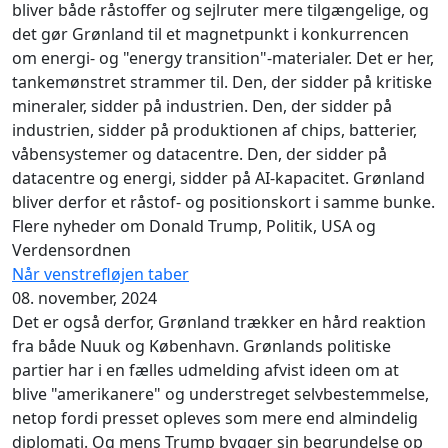
bliver både råstoffer og sejlruter mere tilgængelige, og
det gør Grønland til et magnetpunkt i konkurrencen
om energi- og "energy transition"-materialer. Det er her,
tankemønstret strammer til. Den, der sidder på kritiske
mineraler, sidder på industrien. Den, der sidder på
industrien, sidder på produktionen af chips, batterier,
våbensystemer og datacentre. Den, der sidder på
datacentre og energi, sidder på AI-kapacitet. Grønland
bliver derfor et råstof- og positionskort i samme bunke.
Flere nyheder om Donald Trump, Politik, USA og
Verdensordnen
Når venstrefløjen taber
08. november, 2024
Det er også derfor, Grønland trækker en hård reaktion
fra både Nuuk og København. Grønlands politiske
partier har i en fælles udmelding afvist ideen om at
blive "amerikanere" og understreget selvbestemmelse,
netop fordi presset opleves som mere end almindelig
diplomati. Og mens Trump bygger sin begrundelse op