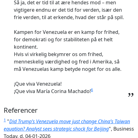
Så ja, det er tid til at ære hendes mod – men
vigtigere endnu er det tid for verden, især den
frie verden, til at erkende, hvad der står på spil.
Kampen for Venezuela er en kamp for frihed,
for demokrati og for stabiliteten på et helt
kontinent.
Hvis vi virkelig bekymrer os om frihed,
menneskelig værdighed og fred i Amerika, så
må Venezuelas kamp betyde noget for os alle.
¡Que viva Venezuela!
6
¡Que viva María Corina Machado!
”
Referencer
1
"
Did Trump’s Venezuela move just change China’s Taiwan
equation? Analyst sees strategic shock for Beijing
", Business
Today, d. 04-01-2026