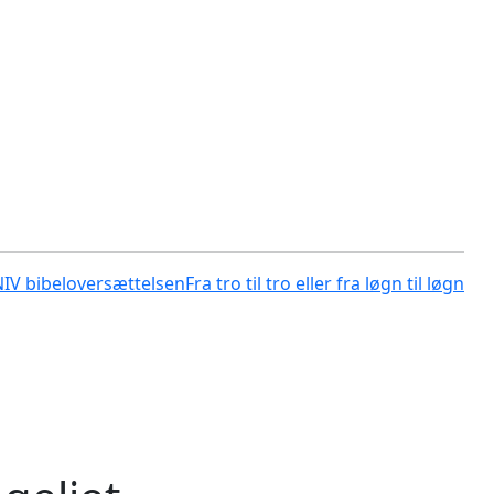
NIV bibeloversættelsen
Fra tro til tro eller fra løgn til løgn