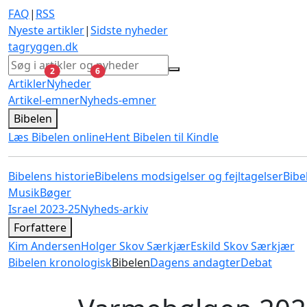
FAQ
|
RSS
Nyeste artikler
|
Sidste nyheder
tagryggen
.dk
ulæste
ulæste
2
6
Artikler
Nyheder
Artikel-emner
Nyheds-emner
Bibelen
Læs Bibelen online
Hent Bibelen til Kindle
Bibelens historie
Bibelens modsigelser og fejltagelser
Bibe
Musik
Bøger
Israel 2023-25
Nyheds-arkiv
Forfattere
Kim Andersen
Holger Skov Særkjær
Eskild Skov Særkjær
Bibelen kronologisk
Bibelen
Dagens andagter
Debat