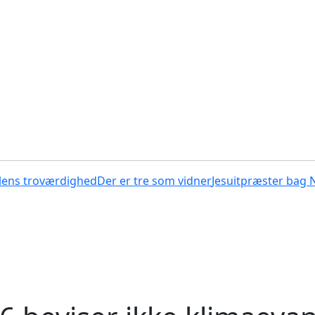
lens troværdighed
Der er tre som vidner
Jesuitpræster bag 