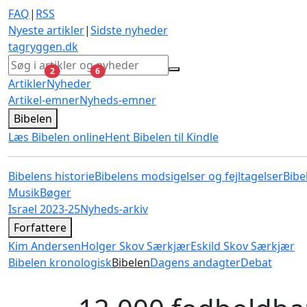
FAQ
|
RSS
Nyeste artikler
|
Sidste nyheder
tagryggen
.dk
ulæste
ulæste
2
6
Artikler
Nyheder
Artikel-emner
Nyheds-emner
Bibelen
Læs Bibelen online
Hent Bibelen til Kindle
Bibelens historie
Bibelens modsigelser og fejltagelser
Bibe
Musik
Bøger
Israel 2023-25
Nyheds-arkiv
Forfattere
Kim Andersen
Holger Skov Særkjær
Eskild Skov Særkjær
Bibelen kronologisk
Bibelen
Dagens andagter
Debat