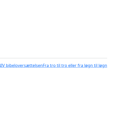
NIV bibeloversættelsen
Fra tro til tro eller fra løgn til løgn