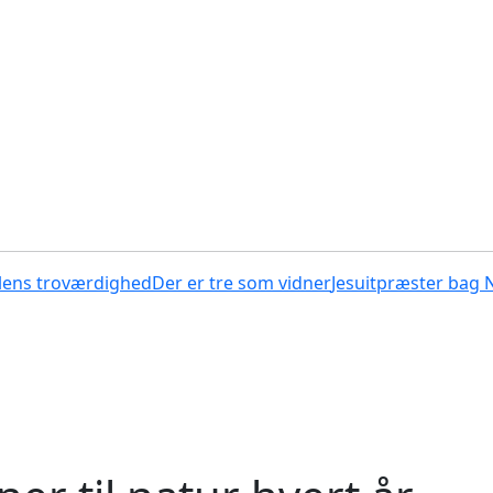
lens troværdighed
Der er tre som vidner
Jesuitpræster bag 